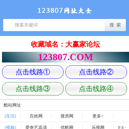
收藏域名：大赢家论坛
123807.COM
点击线路①
点击线路②
点击线路③
点击线路④
酷站网址
[生活]
百姓网
搜房网
更多>
[视频]
爱奇艺高清
优酷网
乐视网
更多>